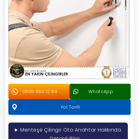
0505 552 12 84
WhatsApp
Yol Tarifi
Menteşe Çilingir Oto Anahtar Hakkında
Detaylı Bilgi →