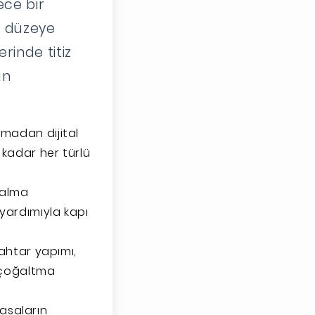
ece bir
t düzeye
inde titiz
an
madan dijital
kadar her türlü
 kalma
yardımıyla kapı
ahtar yapımı,
 çoğaltma
kasaların