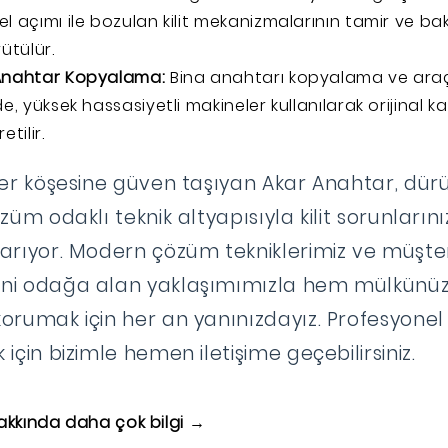
l açımı ile bozulan kilit mekanizmalarının tamir ve bak
rütülür.
Anahtar Kopyalama:
Bina anahtarı kopyalama ve ara
e, yüksek hassasiyetli makineler kullanılarak orijinal ka
tilir.
her köşesine güven taşıyan Akar Anahtar, dürü
züm odaklı teknik altyapısıyla kilit sorunlarınız
arıyor. Modern çözüm tekniklerimiz ve müşte
ni odağa alan yaklaşımımızla hem mülkünü
rumak için her an yanınızdayız. Profesyonel v
için bizimle hemen iletişime geçebilirsiniz.
akkında daha çok bilgi →