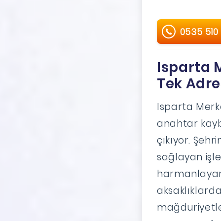
0535 510
Isparta 
Tek Adre
Isparta Merk
anahtar kayb
çıkıyor. Şehr
sağlayan işle
harmanlayar
aksaklıklarda
mağduriyetle