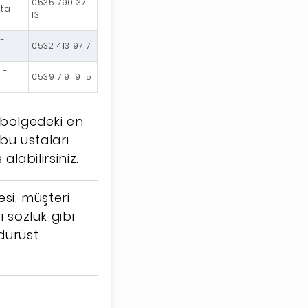
0535 790 37
rta
13
 -
0532 413 97 71
 -
0539 719 19 15
n bölgedeki en
n bu ustaları
alabilirsiniz.
esi, müşteri
i sözlük gibi
 dürüst