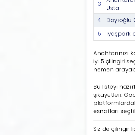
3
Usta
4
Dayıoğlu Ç
5
Iyaşpark 
Anahtarınızı k
iyi 5 çilingiri 
hemen arayabili
Bu listeyi hazı
şikayetleri, Go
platformlardak
esnafları seçti
Siz de çilingir 