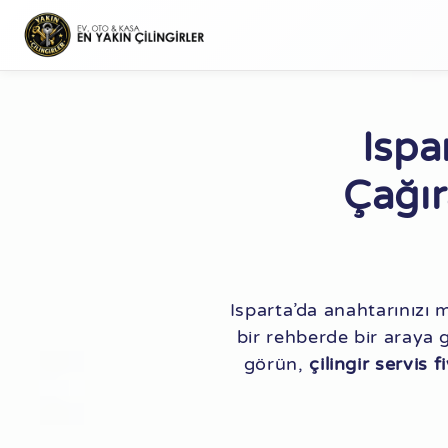
Ispa
Çağır
Isparta’da anahtarınızı 
bir rehberde bir araya 
görün,
çilingir servis f