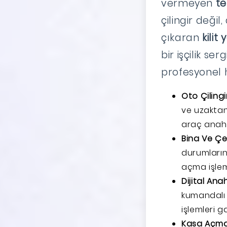
vermeyen
te
çilingir değ
çıkaran
kilit
bir işçilik se
profesyonel h
Oto Çilin
ve uzakta
araç anaht
Bina Ve Çel
durumların
açma işlemi
Dijital An
kumandalı
işlemleri ga
Kasa Açma V