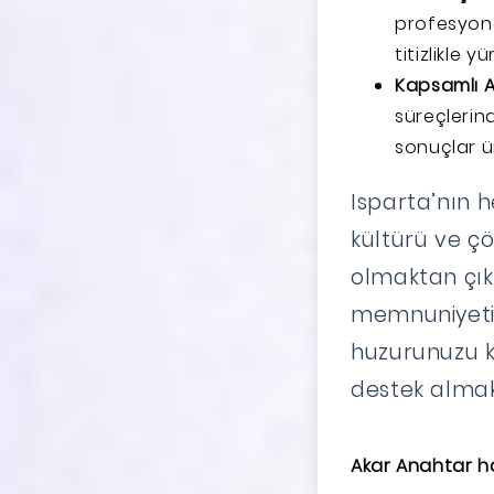
profesyone
titizlikle yü
Kapsamlı 
süreçlerind
sonuçlar üre
Isparta’nın 
kültürü ve çö
olmaktan çık
memnuniyeti
huzurunuzu ko
destek almak 
Akar Anahtar h