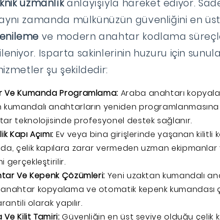
knik uzmanlık
anlayışıyla hareket ediyor. Sad
il, aynı zamanda mülkünüzün güvenliğini en üs
 yenileme
ve modern anahtar kodlama süreçler
rgileniyor. Isparta sakinlerinin huzuru için sunul
izmetler şu şekildedir:
gir Ve Kumanda Programlama:
Araba anahtarı kopyala
n kumandalı anahtarların yeniden programlanmasına 
ar teknolojisinde profesyonel destek sağlanır.
ik Kapı Açımı:
Ev veya bina girişlerinde yaşanan kilitli
da, çelik kapılara zarar vermeden uzman ekipmanlar 
 gerçekleştirilir.
ahtar Ve Kepenk Çözümleri:
Yeni uzaktan kumandalı an
 anahtar kopyalama ve otomatik kepenk kumandası
rantili olarak yapılır.
e Kilit Tamiri:
Güvenliğin en üst seviye olduğu çelik 