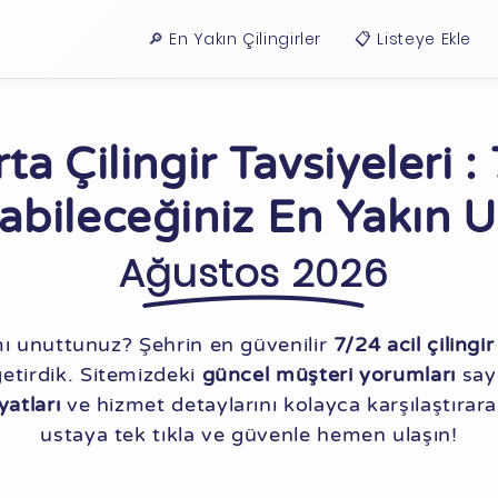
🔎 En Yakın Çilingirler
📋 Listeye Ekle
rta Çilingir Tavsiyeleri :
abileceğiniz En Yakın U
Ağustos 2026
mı unuttunuz? Şehrin en güvenilir
7/24 acil çilingir
getirdik. Sitemizdeki
güncel müşteri yorumları
say
iyatları
ve hizmet detaylarını kolayca karşılaştırar
ustaya tek tıkla ve güvenle hemen ulaşın!