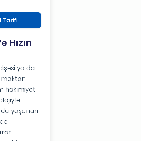
 Tarifi
e Hızın
işesi ya da
olmaktan
am hakimiyet
lojiyle
arda yaşanan
nde
arar