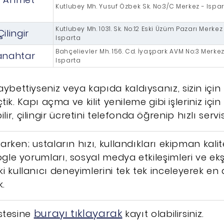
Kutlubey Mh. Yusuf Özbek Sk. No:3/C Merkez - Ispa
Kutlubey Mh. 1031. Sk. No:12 Eski Üzüm Pazarı Merkez
ilingir
Isparta
Bahçelievler Mh. 156. Cd. İyaşpark AVM No:3 Merkez
anahtar
Isparta
aybettiyseniz veya kapıda kaldıysanız, sizin içi
seçtik. Kapı açma ve kilit yenileme gibi işleriniz içi
r, çilingir ücretini telefonda öğrenip hızlı servis 
rlarken; ustaların hızı, kullandıkları ekipman kalit
ogle yorumları, sosyal medya etkileşimleri ve ekş
i kullanıcı deneyimlerini tek tek inceleyerek en
k.
burayı tıklayarak
listesine
kayıt olabilirsiniz.