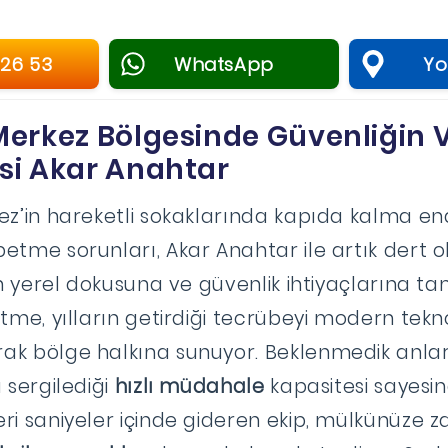
 26 53
WhatsApp
Yol
Merkez Bölgesinde Güvenliğin V
si Akar Anahtar
ez’in hareketli sokaklarında kapıda kalma end
etme sorunları, Akar Anahtar ile artık dert 
in yerel dokusuna ve güvenlik ihtiyaçlarına t
tme, yılların getirdiği tecrübeyi modern tekno
ak bölge halkına sunuyor. Beklenmedik anl
 sergilediği
hızlı müdahale
kapasitesi sayesi
ri saniyeler içinde gideren ekip, mülkünüze z