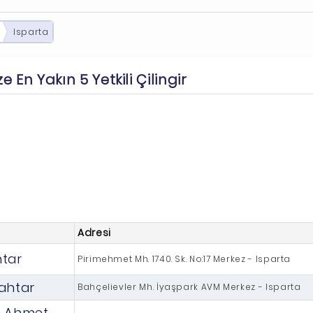
Isparta
e En Yakın 5 Yetkili Çilingir
Adresi
tar
Pirimehmet Mh. 1740. Sk. No:17 Merkez - Isparta
ahtar
Bahçelievler Mh. İyaşpark AVM Merkez - Isparta
ı Ahmet