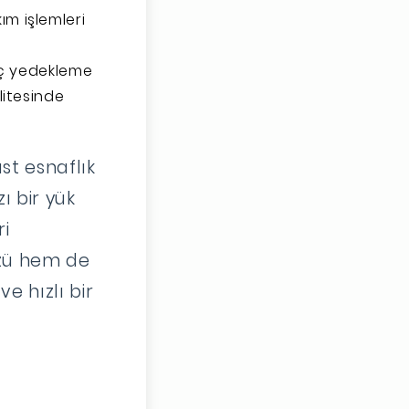
ım işlemleri
ç yedekleme
litesinde
st esnaflık
ı bir yük
ri
zü hem de
e hızlı bir