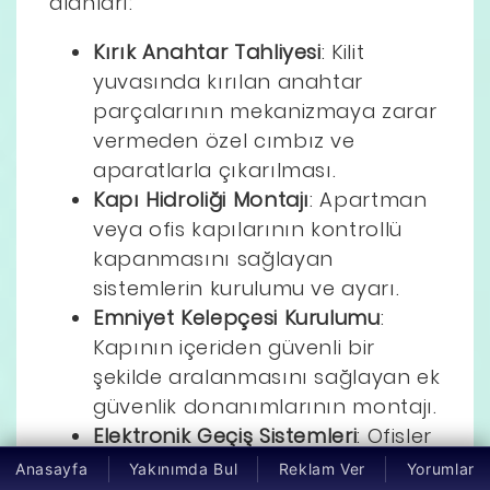
alanları:
Kırık Anahtar Tahliyesi
: Kilit
yuvasında kırılan anahtar
parçalarının mekanizmaya zarar
vermeden özel cımbız ve
aparatlarla çıkarılması.
Kapı Hidroliği Montajı
: Apartman
veya ofis kapılarının kontrollü
kapanmasını sağlayan
sistemlerin kurulumu ve ayarı.
Emniyet Kelepçesi Kurulumu
:
Kapının içeriden güvenli bir
şekilde aralanmasını sağlayan ek
güvenlik donanımlarının montajı.
Elektronik Geçiş Sistemleri
: Ofisler
için kartlı, şifreli veya manyetik
Anasayfa
Yakınımda Bul
Reklam Ver
Yorumlar