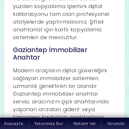
yüzden kopyalama işlemini dijital
kalibrasyonu tam olan profesyonel
atölyelerde yaptırmalısınız. Şifreli
anahtarlar için kartlı kopyalama
sistemleri de mevcuttur.
Gaziantep İmmobilizer
Anahtar
Modern araçların dijital güvenliğini
sağlayan immobilizer sistemleri,
uzmanlık gerektiren bir alandır.
Gaziantep immobilizer anahtar
servisi, aracınızın çipli anahtarında
yaşanan arızaları giderir veya
tamamen kaybolan anahtarların
Anasayfa
Yakınımda Bul
Reklam Ver
Yorumlar
yerine yenisini kodlar. Kaybolan