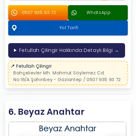
0507 935 93 72
WhatsApp
Yol Tarifi
Fetullah Çilingir Hakkında Detaylı Bilgi →
📍 Fetullah Çilingir
Bahçelievler Mh. Mahmut Söylemez Cd.
No:16/A Şahinbey - Gaziantep / 0507 935 93 72
6. Beyaz Anahtar