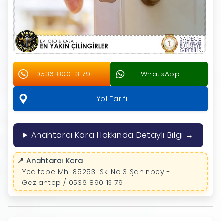
0536 890 13 79
WhatsApp
Yol Tarifi
Anahtarcı Kara Hakkında Detaylı Bilgi →
📍 Anahtarcı Kara
Yeditepe Mh. 85253. Sk. No:3 Şahinbey -
Gaziantep / 0536 890 13 79