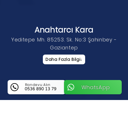
Anahtarcı Kara
Yeditepe Mh. 85253. Sk. No:3 Şahinbey -
Gaziantep
Daha Fazla Bilgi
↓
Randevu Alın
WhatsApp
0536 890 13 79
Anahtarcı Kara Hakkında Bilgi