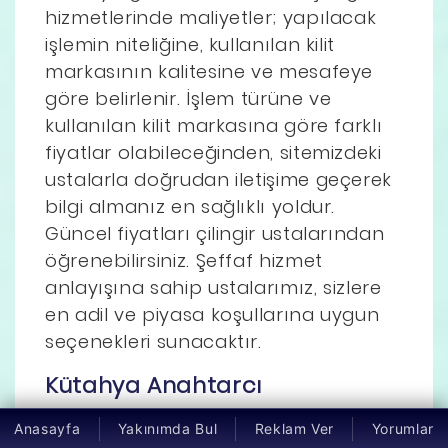
hizmetlerinde maliyetler; yapılacak
işlemin niteliğine, kullanılan kilit
markasının kalitesine ve mesafeye
göre belirlenir. İşlem türüne ve
kullanılan kilit markasına göre farklı
fiyatlar olabileceğinden, sitemizdeki
ustalarla doğrudan iletişime geçerek
bilgi almanız en sağlıklı yoldur.
Güncel fiyatları çilingir ustalarından
öğrenebilirsiniz. Şeffaf hizmet
anlayışına sahip ustalarımız, sizlere
en adil ve piyasa koşullarına uygun
seçenekleri sunacaktır.
Kütahya Anahtarcı
Kütahya'nın köklü esnaflık kültürünü
Anasayfa
Yakınımda Bul
Reklam Ver
Yorumlar