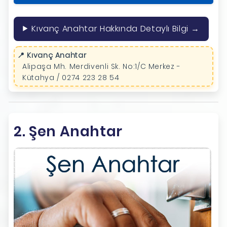
Kıvanç Anahtar Hakkında Detaylı Bilgi →
📍 Kıvanç Anahtar
Alipaşa Mh. Merdivenli Sk. No:1/C Merkez -
Kütahya / 0274 223 28 54
2. Şen Anahtar