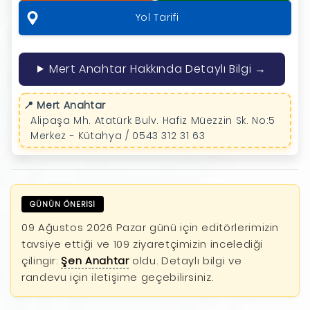
Yol Tarifi
Mert Anahtar Hakkında Detaylı Bilgi →
📍 Mert Anahtar
Alipaşa Mh. Atatürk Bulv. Hafiz Müezzin Sk. No:5
Merkez - Kütahya / 0543 312 31 63
GÜNÜN ÖNERİSİ
09 Ağustos 2026 Pazar günü için editörlerimizin
tavsiye ettiği ve 109 ziyaretçimizin incelediği
çilingir:
Şen Anahtar
oldu. Detaylı bilgi ve
randevu için iletişime geçebilirsiniz.