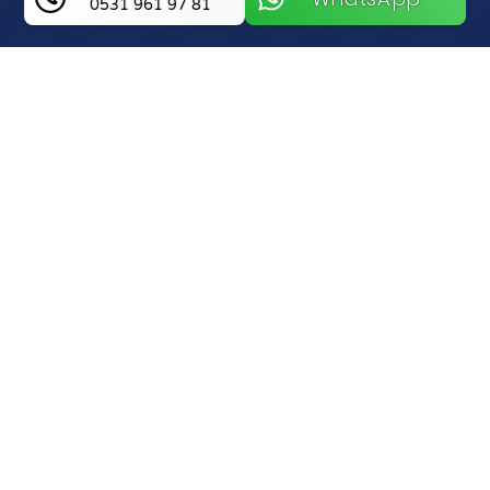
0531 961 97 81
Teknoloji Anahtar ve Çilingir
Hakkında Bilgi
Nevşehir Merkez Bölgesinde Yeni Nesil
Güvenlik Çözümleri Ve Teknoloji Anahtar Ve
Çilingir
Nevşehir Merkez bölgesinde kilit ve güvenlik
sistemleri denildiğinde akla gelen ilk
isimlerden biri olan Teknoloji Anahtar ve
Çilingir, geleneksel ustalığı modern
tekniklerle harmanlıyor. Şehrin her noktasına
hakim mobil ekibimiz sayesinde, anahtarınızı