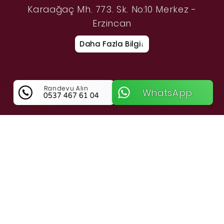
Karaağaç Mh. 773. Sk. No:10 Merkez -
Erzincan
Daha Fazla Bilgi
↓
Randevu Alın
WhatsApp
0537 467 61 04
Orhan Anahtarcılık Hakkında Bilgi
Erzincan Merkez Bölgesinde Güvenliğin Ve
Ustalığın Adresi Orhan Anahtarcılık
Erzincan Merkez genelinde kilit ve anahtar