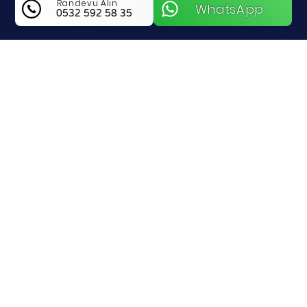
Randevu Alın
WhatsApp
0532 592 58 35
Mutlu Anahtarcı Hakkında Bilgi
Yalova Merkez Bölgesinde Güvenlik Ve Teknik
Çözümlerin Adresi Mutlu Anahtarcı
Yalova Merkez genelinde sadece bir
anahtarcı değil, aynı zamanda mülkünüzün
teknik altyapısını koruyan bir çözüm ortağı
arıyorsanız Mutlu Anahtarcı tam size göre.
Uzun yıllara dayanan sektörel tecrübesini
geniş bir hizmet yelpazesiyle birleştiren
firmamız, kapıda kalma mağduriyetlerinden