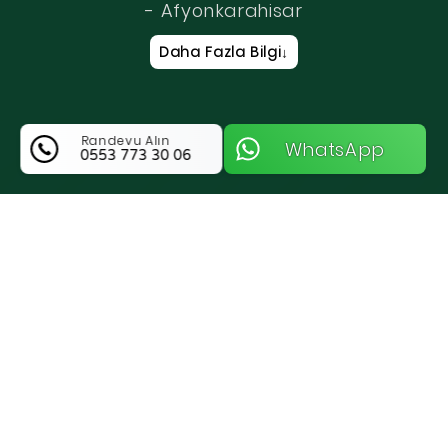
- Afyonkarahisar
Daha Fazla Bilgi
↓
Randevu Alın
WhatsApp
0553 773 30 06
Lider Anahtar Hakkında Bilgi
Afyonkarahisar Merkez Bölgesinde Güvenliğin
Öncü İsmi Lider Anahtar
Afyonkarahisar Merkez bölgesinde kapıda
kalma endişesine son veren Lider Anahtar,