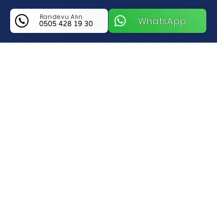
Randevu Alın
WhatsApp
0505 428 19 30
Ko Çilingir Hakkında Bilgi
Konya Karatay Bölgesinde Güvenliğin Ve Hızlı
Çözümün Adresi Ko Çilingir
Konya Karatay genelinde kilit ve anahtar
sorunları yaşayanlar için profesyonel bir
nefes olan Ko Çilingir, yılların getirdiği
tecrübeyi modern teknolojiyle birleştirerek
kapınızda güven inşa ediyor. Gecenin bir
yarısı dışarıda kaldığınızda veya aracınızın