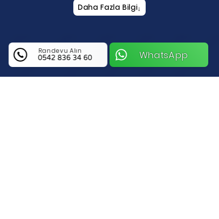
Daha Fazla Bilgi
↓
Randevu Alın
WhatsApp
0542 836 34 60
Gizem Anahtar Hakkında Bilgi
İstanbul Beyoğlu Bölgesinde Güvenliğin Ve
Ustalığın Tarihi Adresi Gizem Anahtar
İstanbul Beyoğlu’nun o kendine has tarihi
dokusu ve kalabalık sokaklarında, kilit
problemleriyle karşılaşmak bazen stresli
olabilir. Gizem Anahtar, semtin bu