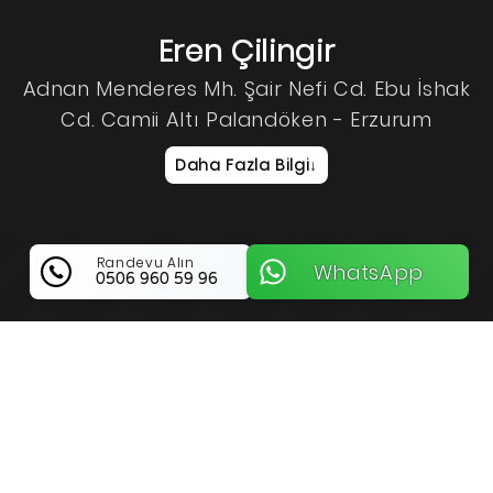
Eren Çilingir
Adnan Menderes Mh. Şair Nefi Cd. Ebu İshak
Cd. Camii Altı Palandöken - Erzurum
Daha Fazla Bilgi
↓
Randevu Alın
WhatsApp
0506 960 59 96
Eren Çilingir Hakkında Bilgi
Erzurum Palandöken Bölgesinde Güvenilir