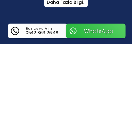
Daha Fazla Bilgi
↓
Randevu Alın
WhatsApp
0542 363 26 48
Damla Anahtar Hakkında Bilgi
Eskişehir Tepebaşı Bölgesinde Güvenliğin
Adresi Damla Anahtar İle Tanışın
Eskişehir’in en yoğun ve dinamik
bölgelerinden biri olan Tepebaşı’nda,
kapıda kalma sorunuyla karşılaştığınızda
profesyonel bir elin uzanması tüm stresinizi