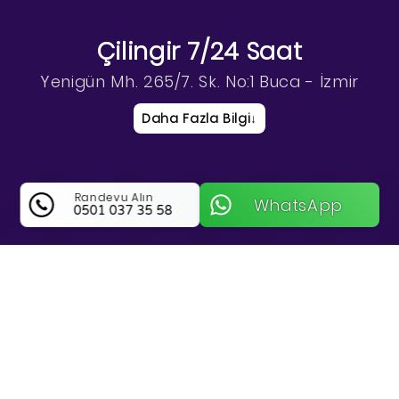
Çilingir 7/24 Saat
Yenigün Mh. 265/7. Sk. No:1 Buca - İzmir
Daha Fazla Bilgi
↓
Randevu Alın
WhatsApp
0501 037 35 58
Çilingir 7/24 Saat Hakkında Bilgi
İzmir Buca Bölgesinde Güvenliğin Kesintisiz
Adresi Çilingir 7/24 Saat