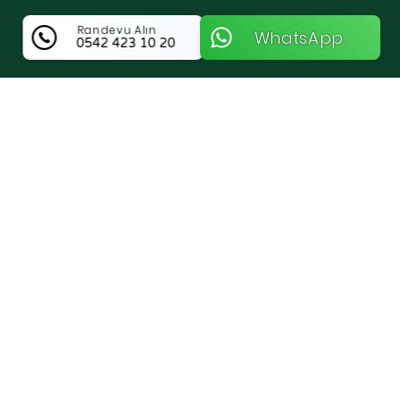
Randevu Alın
WhatsApp
0542 423 10 20
Çağlayan Anahtar Hakkında Bilgi
Ankara Çankaya Ve Balgat Bölgesinde
Güvenliğin Profesyonel Adresi Çağlayan
Anahtar
Ankara Çankaya bölgesinde ve özellikle
Balgat çevresinde köklü bir geçmişe sahip
olan Çağlayan Anahtar, kilit ve güvenlik
sistemleri denildiğinde akla gelen ilk
isimlerden biridir. Günün her saatinde