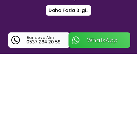
Daha Fazla Bilgi
↓
Randevu Alın
WhatsApp
0537 284 20 58
Buhara Çilingir Hakkında Bilgi
Çorum Merkez Bölgesinde Kilit Ve Anahtar
Sorunlarında Güvenin Adresi Buhara Çilingir
Çorum Merkez lokasyonunda, özellikle
Buharaevler ve çevre mahallelerde kapıda
kalma sorununu dert olmaktan çıkaran