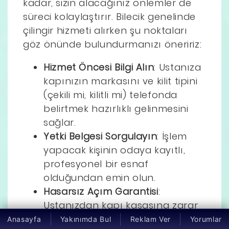
kadar, sizin alacağınız önlemler de
süreci kolaylaştırır. Bilecik genelinde
çilingir hizmeti alırken şu noktaları
göz önünde bulundurmanızı öneririz:
Hizmet Öncesi Bilgi Alın
: Ustanıza
kapınızın markasını ve kilit tipini
(çekili mi, kilitli mi) telefonda
belirtmek hazırlıklı gelinmesini
sağlar.
Yetki Belgesi Sorgulayın
: İşlem
yapacak kişinin odaya kayıtlı,
profesyonel bir esnaf
olduğundan emin olun.
Hasarsız Açım Garantisi
:
Ustanızdan kapı kasasına zarar
vermeden açım yapacağına dair
Anasayfa
Yakınımda Bul
Reklam Ver
Yorumlar