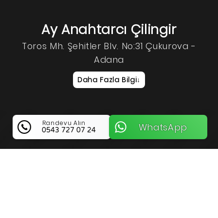
Ay Anahtarcı Çilingir
Toros Mh. Şehitler Blv. No:31 Çukurova -
Adana
Daha Fazla Bilgi
↓
Randevu Alın
WhatsApp
0543 727 07 24
Ay Anahtarcı Çilingir Hakkında
Bilgi