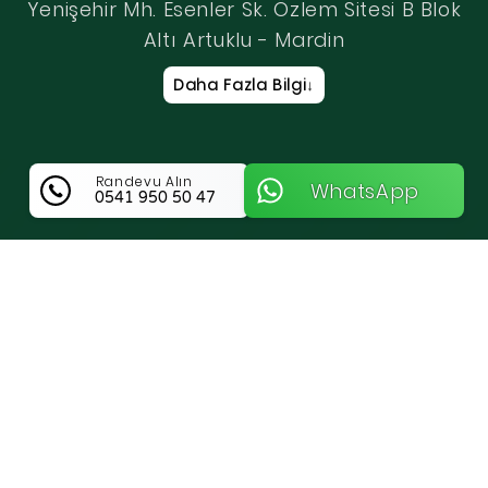
Yenişehir Mh. Esenler Sk. Özlem Sitesi B Blok
Altı Artuklu - Mardin
Daha Fazla Bilgi
↓
Randevu Alın
WhatsApp
0541 950 50 47
Anahtarcı Sinan Hakkında Bilgi
Mardin Artuklu Bölgesinde Güvenin Ve
Profesyonel İşçiliğin Adresi Anahtarcı Sinan
Mardin Artuklu genelinde anahtar ve kilit