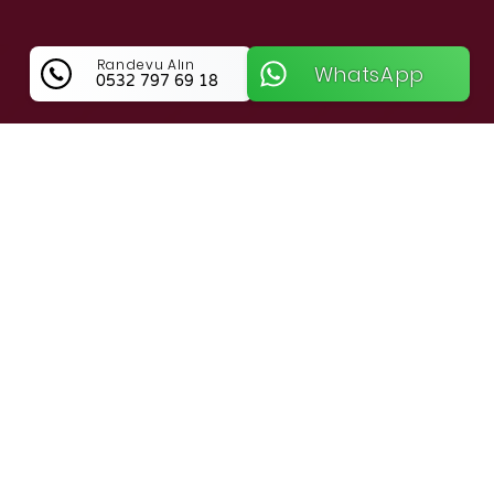
Randevu Alın
WhatsApp
0532 797 69 18
Anahtarcı Ökkeş Hakkında Bilgi
Osmaniye Merkez Bölgesinde Güvenliğin Ve
Ustalığın Adresi Anahtarcı Ökkeş
Osmaniye Merkez genelinde kilit ve anahtar
sorunlarına kalıcı çözümler üreten
Anahtarcı Ökkeş, bölge halkının emniyetini
her şeyin üzerinde tutan profesyonel bir
anlayışla hizmet veriyor. Yaşam