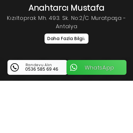
Anahtarcı Mustafa
Kızıltoprak Mh. 493. Sk. No:2/C Muratpaşa -
Antalya
Daha Fazla Bilgi
↓
Randevu Alın
WhatsApp
0536 585 69 46
Anahtarcı Mustafa Hakkında Bilgi
Antalya Muratpaşa Bölgesinde Güvenliğin
Tecrübeli İsmi Anahtarcı Mustafa