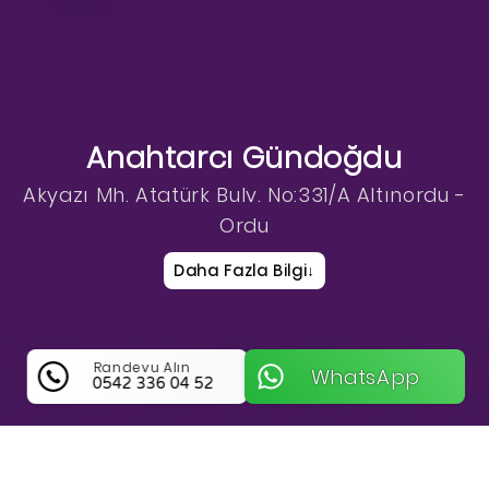
Anahtarcı Gündoğdu
Akyazı Mh. Atatürk Bulv. No:331/A Altınordu -
Ordu
Daha Fazla Bilgi
↓
Randevu Alın
WhatsApp
0542 336 04 52