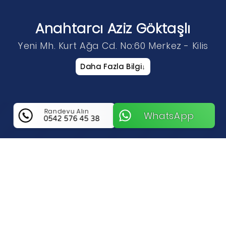
Anahtarcı Aziz Göktaşlı
Yeni Mh. Kurt Ağa Cd. No:60 Merkez - Kilis
Daha Fazla Bilgi
↓
Randevu Alın
WhatsApp
0542 576 45 38
Anahtarcı Aziz Göktaşlı Hakkında
Bilgi
Kilis Merkez Bölgesinde Güvenliğin Ve