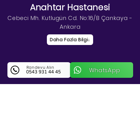
Anahtar Hastanesi
Cebeci Mh. Kutlugün Cd. No:16/B Çankaya -
Ankara
Daha Fazla Bilgi
↓
Randevu Alın
WhatsApp
0543 931 44 45
Anahtar Hastanesi Hakkında Bilgi
Ankara Çankaya Bölgesinde Kilit Ve Güvenliğin
Uzman Adresi Anahtar Hastanesi