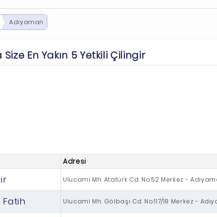
Adıyaman
ize En Yakın 5 Yetkili Çilingir
Adresi
ir
Ulucami Mh. Atatürk Cd. No:52 Merkez - Adıya
 Fatih
Ulucami Mh. Gölbaşı Cd. No:117/18 Merkez - Ad