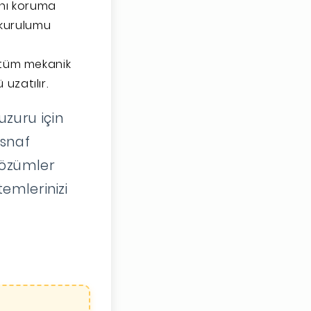
ını koruma
n kurulumu
r tüm mekanik
uzatılır.
uzuru için
esnaf
çözümler
temlerinizi