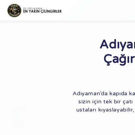
Adıyam
Çağır
Adıyaman’da kapıda kal
sizin için tek bir ça
ustaları kıyaslayabili