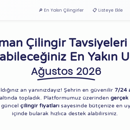
🔎 En Yakın Çilingirler
📋 Listeye Ekle
an Çilingir Tavsiyeleri
abileceğiniz En Yakın U
Ağustos 2026
dığınız an yanınızdayız! Şehrin en güvenilir
7/24 a
tı altında topladık. Platformumuz üzerinden
gerçek 
r, güncel
çilingir fiyatları
sayesinde bütçenize en u
içinde bularak hızlıca destek alabilirsiniz.