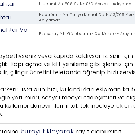
ahtar
Ulucami Mh. 808. Sk. No:8/D Merkez - Adıyaman
Hocaömer Mh. Yahya Kemal Cd. No:13/Z05 Merk
htar
Adıyaman
Anahtar Ve
Eskisaray Mh. Gölebatmaz Cd. Merkez - Adıy
aybettiyseniz veya kapıda kaldıysanız, sizin içi
seçtik. Kapı açma ve kilit yenileme gibi işleriniz içi
r, çilingir ücretini telefonda öğrenip hızlı servis 
rlarken; ustaların hızı, kullandıkları ekipman kalit
ogle yorumları, sosyal medya etkileşimleri ve ekş
i kullanıcı deneyimlerini tek tek inceleyerek en
k.
burayı tıklayarak
listesine
kayıt olabilirsiniz.