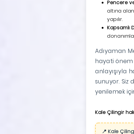
Pencere ve
altına alan
yapılır.
Kapsamlı D
donanımlar
Adıyaman Merk
hayati önem t
anlayışıyla 
sunuyor. Siz d
yenilemek içi
Kale Çilingir h
📍 Kale Çiling