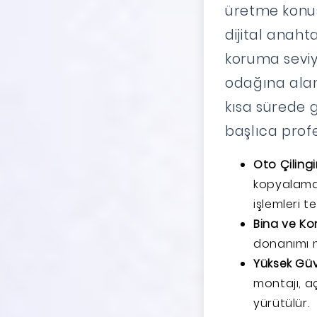
üretme konu
dijital anaht
koruma seviye
odağına al
kısa sürede g
başlıca profe
Oto Çiling
kopyalama,
işlemleri tek
Bina ve Kon
donanımı mo
Yüksek Güv
montajı, a
yürütülür.