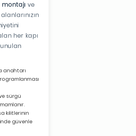
ri montajı
ve
 alanlarınızın
iyetini
kalan her kapı
 sunulan
a anahtarı
 programlanması
 ve sürgü
tamamlanır.
 kilitlerinin
ğinde güvenle