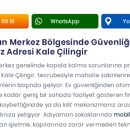
 56 10
WhatsApp
Yol
n Merkez Bölgesinde Güvenliğ
 Adresi Kale Çilingir
kez genelinde kapıda kalma sorunlarına pr
 Kale Çilingir, tecrübesiyle mahalle sakinlerin
mlerin başında geliyor. Ev güvenliğinden otomo
ne kadar geniş bir sahada faaliyet gösteren f
 kaybettiğinizde ya da kilit mekanizmanız arı
dınıza yetişiyor. Adıyaman sokaklarında
mobil 
 alan işletme, kapılarınıza zarar vermeden tek