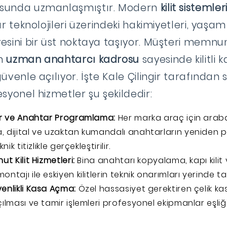
sunda uzmanlaşmıştır. Modern
kilit sistemle
ar teknolojileri üzerindeki hakimiyetleri, yaşam
sini bir üst noktaya taşıyor. Müşteri memnun
an
uzman anahtarcı kadrosu
sayesinde kilitli 
üvenle açılıyor. İşte Kale Çilingir tarafından
syonel hizmetler şu şekildedir:
ir ve Anahtar Programlama:
Her marka araç için arab
 dijital ve uzaktan kumandalı anahtarların yeniden
nik titizlikle gerçekleştirilir.
ut Kilit Hizmetleri:
Bina anahtarı kopyalama, kapı kilit
ntajı ile eskiyen kilitlerin teknik onarımları yerinde 
enlikli Kasa Açma:
Özel hassasiyet gerektiren çelik kasa
çılması ve tamir işlemleri profesyonel ekipmanlar eşli