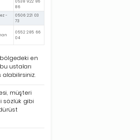
0538 922 86
86
ez -
0506 221 03
73
0552 285 66
aman
04
n bölgedeki en
n bu ustaları
alabilirsiniz.
esi, müşteri
i sözlük gibi
 dürüst