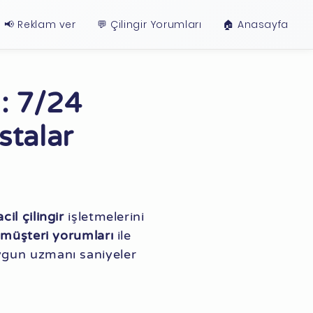
📢 Reklam ver
💬 Çilingir Yorumları
🏠︎ Anasayfa
 : 7/24
stalar
cil çilingir
işletmelerini
müşteri yorumları
ile
ygun uzmanı saniyeler