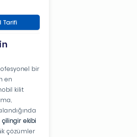
 Tarifi
in
ofesyonel bir
in en
bil kilit
irma,
zalandığında
çilingir ekibi
nik çözümler