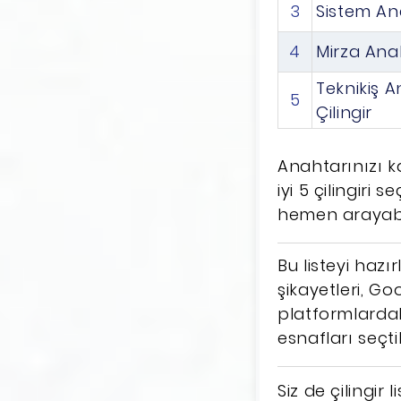
3
Sistem An
4
Mirza Ana
Teknikiş 
5
Çilingir
Anahtarınızı k
iyi 5 çilingiri 
hemen arayabili
Bu listeyi hazı
şikayetleri, Go
platformlardak
esnafları seçti
Siz de çilingir 