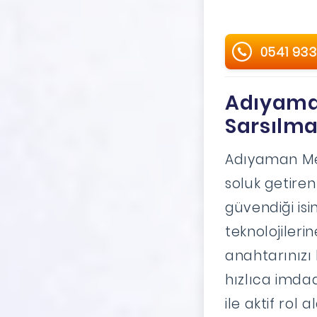
0541 933
Adıyama
Sarsılmaz
Adıyaman Mer
soluk getiren
güvendiği isi
teknolojileri
anahtarınızı
hızlıca imda
ile aktif rol