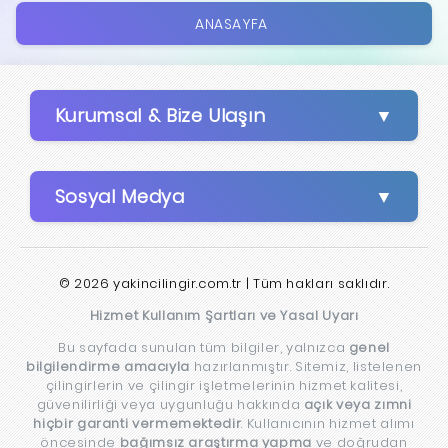
ANASAYFA
Kurumsal & Bize Ulaşın
Sosyal Medya
© 2026 yakincilingir.com.tr | Tüm hakları saklıdır.
Hizmet Kullanım Şartları ve Yasal Uyarı
Bu sayfada sunulan tüm bilgiler, yalnızca
genel
bilgilendirme amacıyla
hazırlanmıştır. Sitemiz, listelenen
çilingirlerin ve çilingir işletmelerinin hizmet kalitesi,
güvenilirliği veya uygunluğu hakkında
açık veya zımni
hiçbir garanti vermemektedir
. Kullanıcının hizmet alımı
öncesinde
bağımsız araştırma yapma
ve doğrudan